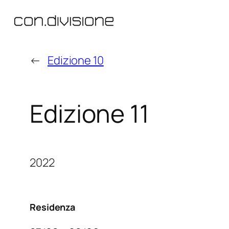
Vai
al
contenuto
←
Edizione 10
Edizione 11
2022
Residenza