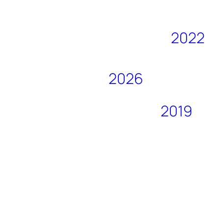
2022
2026
2019