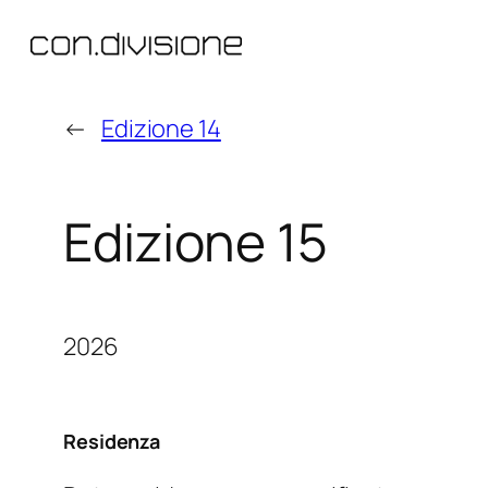
Vai
al
contenuto
←
Edizione 14
Edizione 15
2026
Residenza