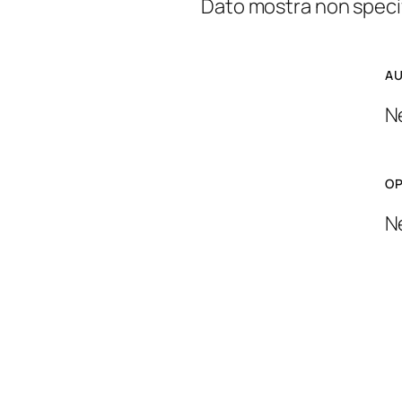
Dato mostra non speci
A
N
O
N