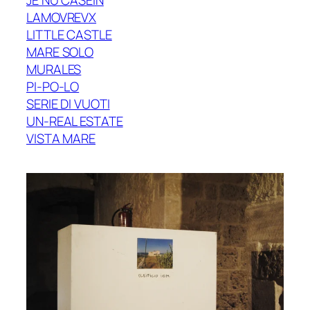
LAMOVREVX
LITTLE CASTLE
MARE SOLO
MURALES
PI-PO-LO
SERIE DI VUOTI
UN-REAL ESTATE
VISTA MARE