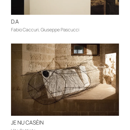
D.A
Fabio Caccuri
,
Giuseppe Pascucci
JE NU CASÈIN