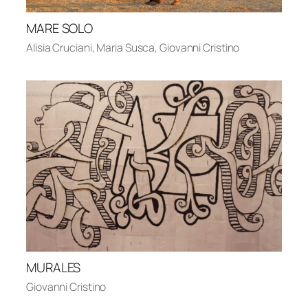
MARE SOLO
Alisia Cruciani
,
Maria Susca
,
Giovanni Cristino
MURALES
Giovanni Cristino