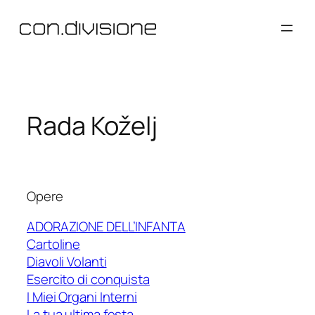
Vai
al
contenuto
Rada Koželj
Opere
ADORAZIONE DELL’INFANTA
Cartoline
Diavoli Volanti
Esercito di conquista
I Miei Organi Interni
La tua ultima festa