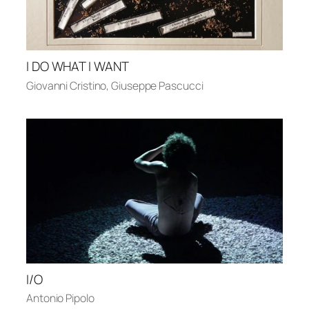
I DO WHAT I WANT
Giovanni Cristino
,
Giuseppe Pascucci
I/O
Antonio Pipolo