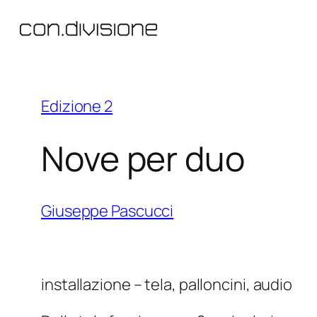
Vai
al
contenuto
Edizione 2
Nove per duo
Giuseppe Pascucci
installazione – tela, palloncini, audio