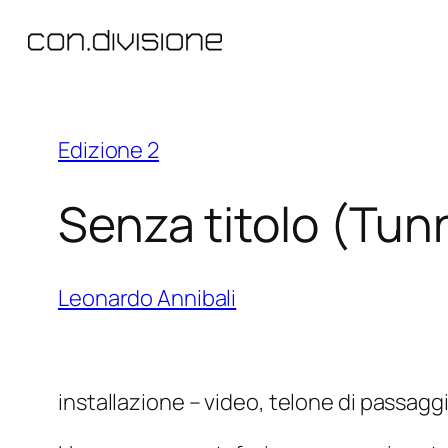
Vai
al
contenuto
Edizione 2
Senza titolo (Tun
Leonardo Annibali
installazione – video, telone di passaggio