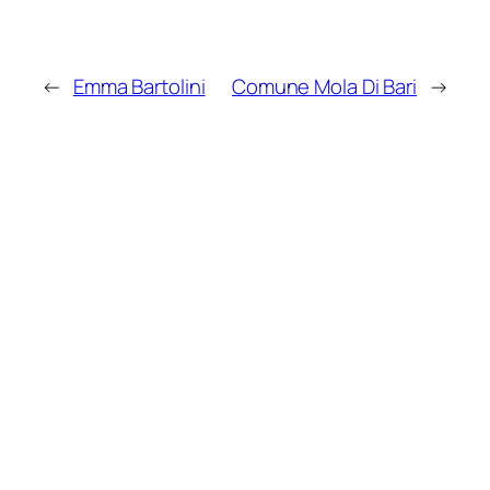
←
Emma Bartolini
Comune Mola Di Bari
→