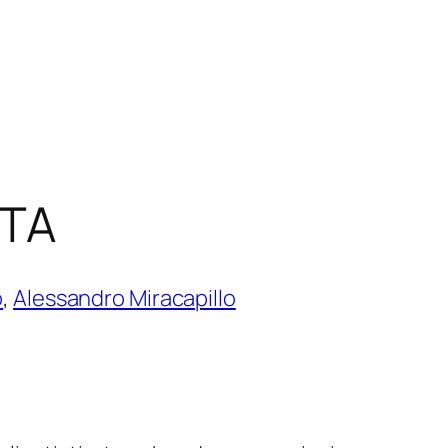
ITA
o
,
Alessandro Miracapillo