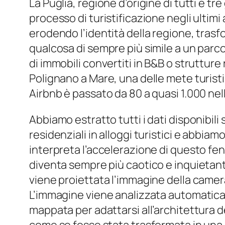
La Puglia, regione d’origine di tutti e tr
processo di turistificazione negli ulti
erodendo l’identità della regione, trasf
qualcosa di sempre più simile a un parco 
di immobili convertiti in B&B o strutture 
Polignano a Mare, una delle mete turistic
Airbnb è passato da 80 a quasi 1.000 nel
Abbiamo estratto tutti i dati disponibili
residenziali in alloggi turistici e abbi
interpreta l’accelerazione di questo f
diventa sempre più caotico e inquietante.
viene proiettata l’immagine della camera 
L’immagine viene analizzata automatica
mappata per adattarsi all’architettura d