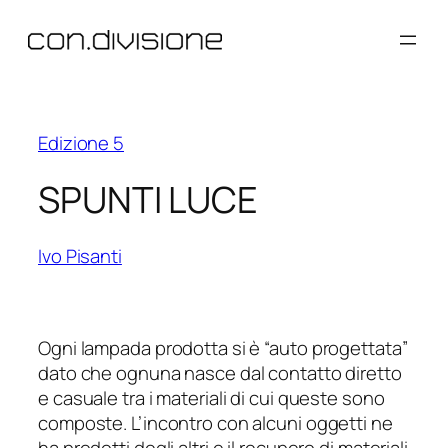
Vai
al
contenuto
Edizione 5
SPUNTI LUCE
Ivo Pisanti
Ogni lampada prodotta si è “auto progettata”
dato che ognuna nasce dal contatto diretto
e casuale tra i materiali di cui queste sono
composte. L’incontro con alcuni oggetti ne
ha prodotti degli altri e il recupero di materiali