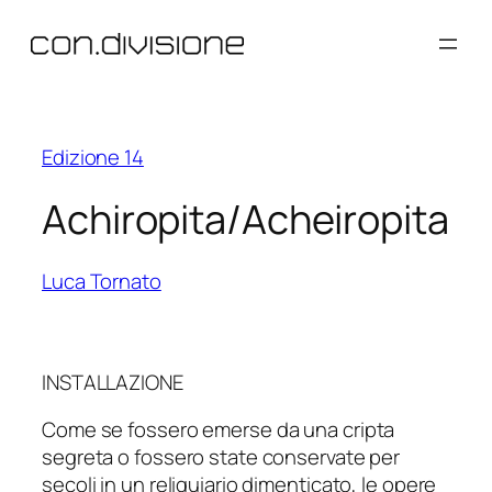
Vai
al
contenuto
Edizione 14
Achiropita/Acheiropita
Luca Tornato
INSTALLAZIONE
Come se fossero emerse da una cripta
segreta o fossero state conservate per
secoli in un reliquiario dimenticato, le opere